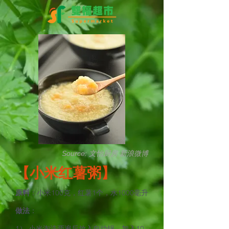
Source: 文怡厨房 新浪微博
【小米红薯粥】
原料
：小米100克，红薯1个，水1000毫升
做法
：
1） 小米淘洗两遍后放入自动锅，加入10